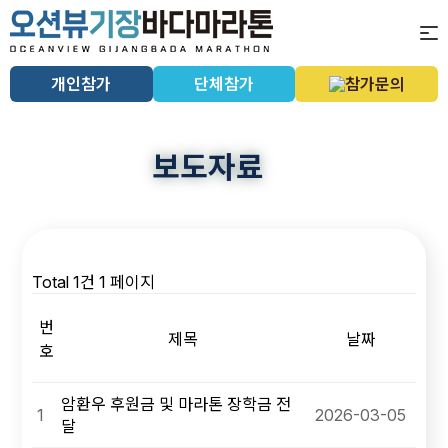
개인참가
단체참가
참가문의
보도자료
Total 1건
1 페이지
번
제목
날짜
호
암환우 후원금 및 마라톤 장학금 전
1
2026-03-05
달